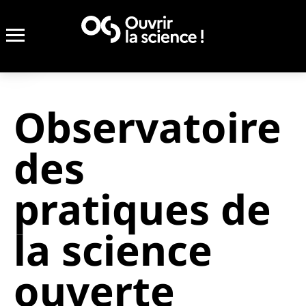
Retour
Retour
Accueil
Accueil
Projets
Projets
Observatoire
des
pratiques de
la science
ouverte