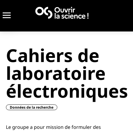
Retour
Retour
Retour
Accueil
Accueil
Accueil
Projets
Projets
Projets
Cahiers de
laboratoire
électroniques
Données de la recherche
Le groupe a pour mission de formuler des