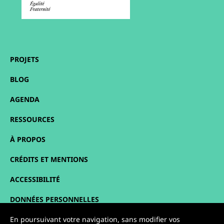
PROJETS
BLOG
AGENDA
RESSOURCES
À PROPOS
CRÉDITS ET MENTIONS
ACCESSIBILITÉ
DONNÉES PERSONNELLES
PLAN DU SITE
En poursuivant votre navigation, sans modifier vos