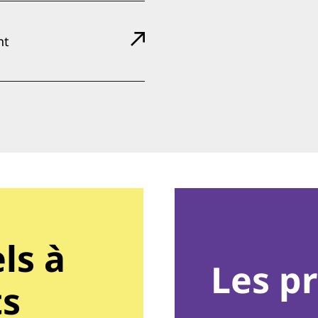
nt
ls à
Les p
ts