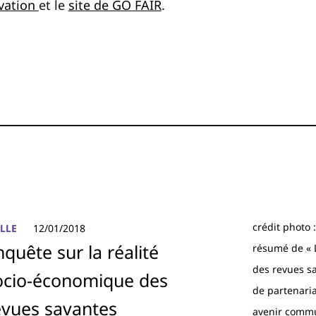
ovation
et le
site de GO FAIR
.
crédit photo
ILLE
12/01/2018
nquête sur la réalité
résumé de « L
des revues s
ocio-économique des
de partenaria
evues savantes
avenir commu