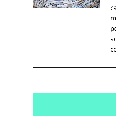
c
m
po
ac
c