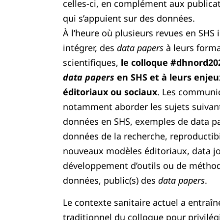
celles-ci, en complément aux publicati
qui s’appuient sur des données.
À l’heure où plusieurs revues en SHS 
intégrer, des
data papers
à leurs forma
scientifiques,
le colloque #dhnord20
data papers
en SHS et à leurs enjeux
éditoriaux ou sociaux
. Les communi
notamment aborder les sujets suivant
données en SHS, exemples de data pa
données de la recherche, reproductibi
nouveaux modèles éditoriaux, data j
développement d’outils ou de méthod
données, public(s) des
data papers
.
Le contexte sanitaire actuel a entraîn
traditionnel du colloque pour privilég