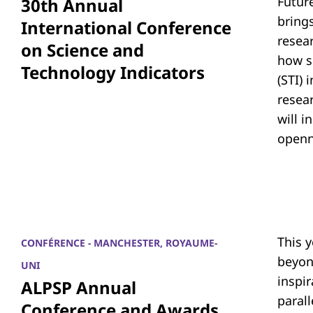
Futur
30th Annual
bring
International Conference
resea
on Science and
how s
Technology Indicators
(STI)
resear
will i
openn
This 
CONFÉRENCE - MANCHESTER, ROYAUME-
beyon
UNI
inspi
ALPSP Annual
parall
Conference and Awards