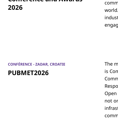
commu
2026
world.
indus
engag
The m
CONFÉRENCE - ZADAR, CROATIE
is Co
PUBMET2026
Commu
Respon
Open 
not on
infras
commu