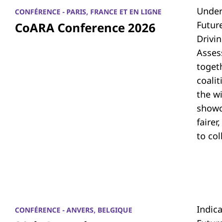
Under
CONFÉRENCE - PARIS, FRANCE ET EN LIGNE
Futur
CoARA Conference 2026
Drivi
Asses
toget
coali
the w
showc
fairer
to co
Indic
CONFÉRENCE - ANVERS, BELGIQUE