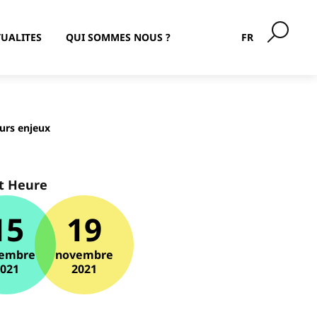
UALITES
QUI SOMMES NOUS ?
FR
eurs enjeux
t Heure
15
19
embre
novembre
2021
2021