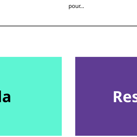
pour…
da
Re