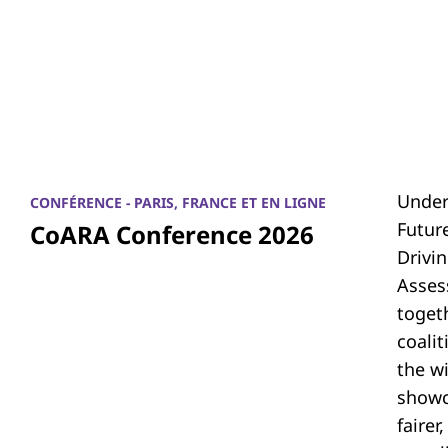
Under
CONFÉRENCE - PARIS, FRANCE ET EN LIGNE
Futur
CoARA Conference 2026
Drivi
Asses
toget
coali
the w
showc
fairer