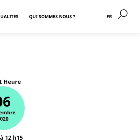
UALITES
QUI SOMMES NOUS ?
FR
t Heure
06
embre
2020
 à 12 h15