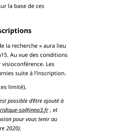
sur la base de ces
scriptions
de la recherche » aura lieu
15. Au vue des conditions
r visioconférence. Les
ies suite à l’inscription.
s limité).
est possible d’être ajouté à
uridique-so@inno3.fr
, et
fusion pour vous tenir au
bre 2020).