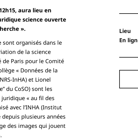
12h15, aura lieu en
juridique science ouverte
cherche ».
Lieu
En lig
e sont organisés dans le
riation de la science
 de Paris pour le Comité
collège « Données de la
CNRS-InHA) et Lionel
e” du CoSO) sont les
 juridique « au fil des
sé avec l’INHA (Institut
re depuis plusieurs années
tage des images qui jouent
.