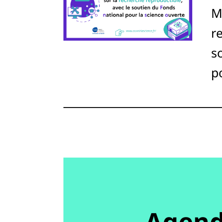
M
r
s
p
Agen