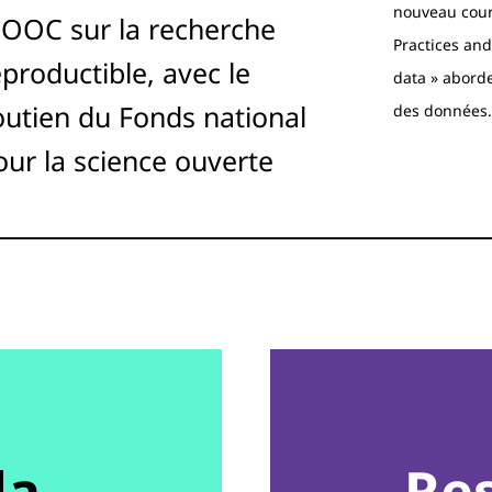
nouveau cours
OOC sur la recherche
Practices an
eproductible, avec le
data » abord
outien du Fonds national
des données
our la science ouverte
da
Re