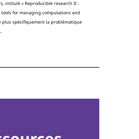
, intitulé « Reproducible research II :
d tools for managing computations and
e plus spécifiquement la problématique
…
ssources