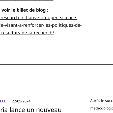
oir le billet de blog
:
-research-initiative-on-open-science-
e-visant-a-renforcer-les-politiques-de-
resultats-de-la-recherch/
Après le suc
ILLE
22/05/2024
nria lance un nouveau
methodologica