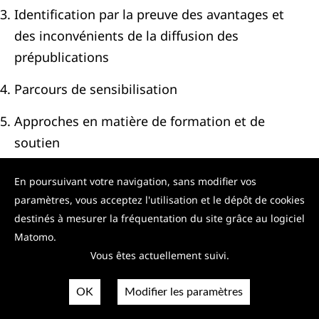
Identification par la preuve des avantages et
des inconvénients de la diffusion des
prépublications
Parcours de sensibilisation
Approches en matière de formation et de
soutien
Nous constatons qu’une forte implication est
En poursuivant votre navigation, sans modifier vos
nécessaire pour bâtir un avenir durable pour
paramètres, vous acceptez l'utilisation et le dépôt de cookies
cette pratique montante dans la
destinés à mesurer la fréquentation du site grâce au logiciel
communication savante : plus le niveau de
Matomo.
Vous êtes actuellement suivi.
coordination des intervenants sera élevé, plus
les résultats seront positifs pour le milieu de la
OK
Modifier les paramètres
recherche.