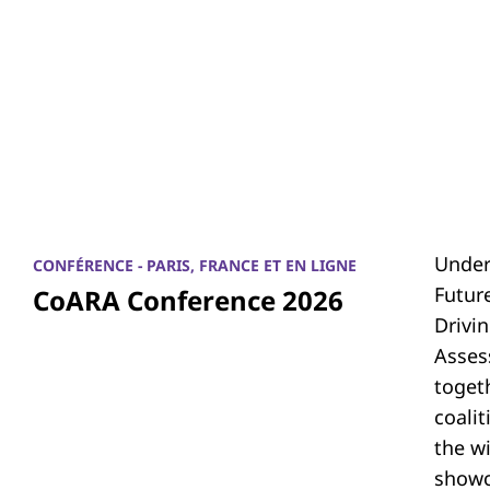
Under
CONFÉRENCE - PARIS, FRANCE ET EN LIGNE
Futur
CoARA Conference 2026
Drivi
Asses
toget
coali
the w
showc