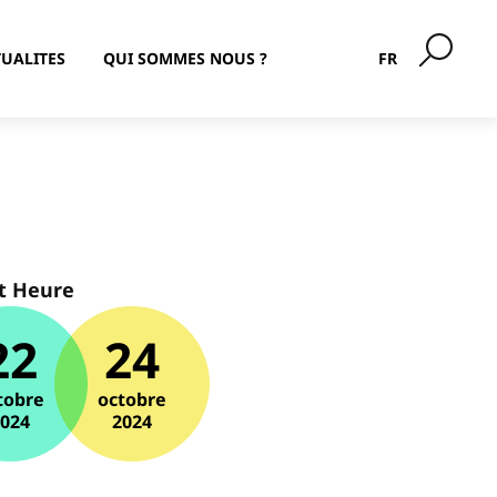
UALITES
QUI SOMMES NOUS ?
FR
t Heure
22
24
tobre
octobre
2024
2024