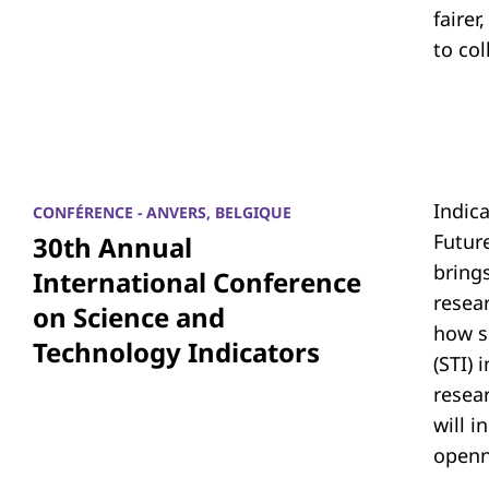
fairer
to co
Indic
CONFÉRENCE - ANVERS, BELGIQUE
Futur
30th Annual
bring
International Conference
resea
on Science and
how s
Technology Indicators
(STI)
resear
will i
openn