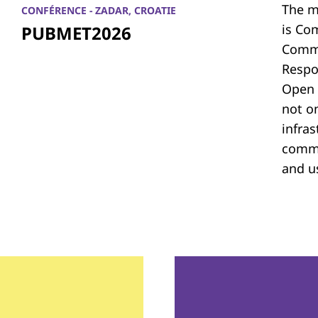
The m
CONFÉRENCE - ZADAR, CROATIE
is Co
PUBMET2026
Commu
Respon
Open 
not on
infras
commu
and u