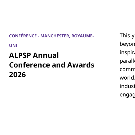
This 
CONFÉRENCE - MANCHESTER, ROYAUME-
beyon
UNI
inspi
ALPSP Annual
parall
Conference and Awards
commu
2026
world.
indus
engag