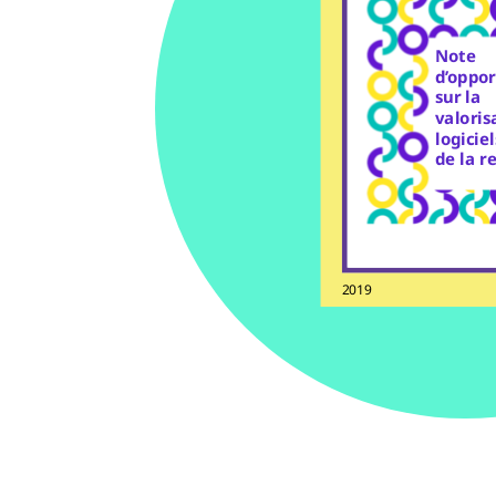
Note
d’oppor
sur la
valoris
logiciel
de la r
2019