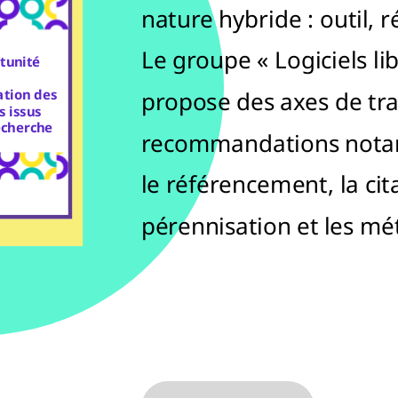
nature hybride : outil, r
Le groupe « Logiciels li
tunité
ation des
propose des axes de tra
s issus
echerche
recommandations notam
le référencement, la cita
pérennisation et les m