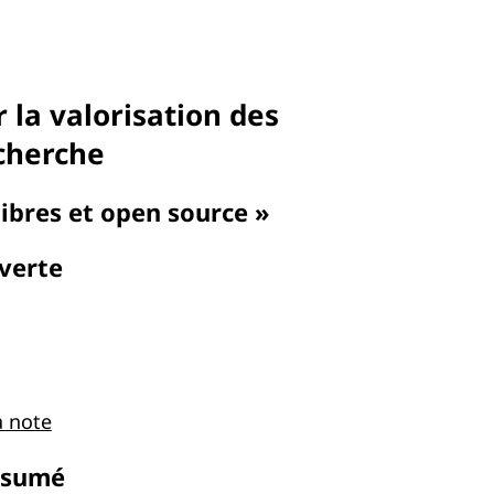
 la valorisation des
echerche
libres et open source »
verte
a note
ésumé