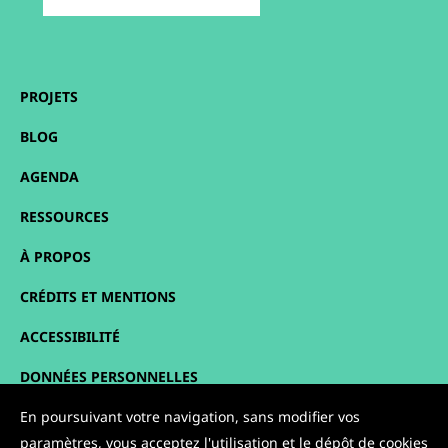
PROJETS
BLOG
AGENDA
RESSOURCES
À PROPOS
CRÉDITS ET MENTIONS
ACCESSIBILITÉ
DONNÉES PERSONNELLES
PLAN DU SITE
En poursuivant votre navigation, sans modifier vos
paramètres, vous acceptez l'utilisation et le dépôt de cookies