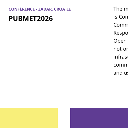
The m
CONFÉRENCE - ZADAR, CROATIE
is Co
PUBMET2026
Commu
Respon
Open 
not on
infras
commu
and u