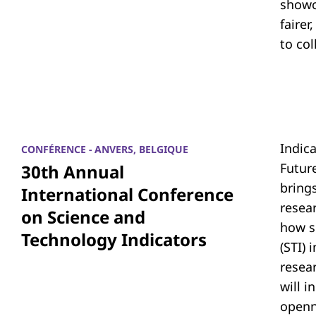
showc
fairer
to co
Indic
CONFÉRENCE - ANVERS, BELGIQUE
Futur
30th Annual
bring
International Conference
resea
on Science and
how s
Technology Indicators
(STI)
resear
will i
openn