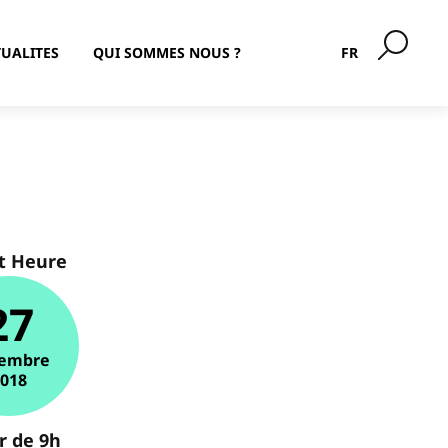
UALITES
QUI SOMMES NOUS ?
FR
t Heure
27
embre
2018
ir de 9h