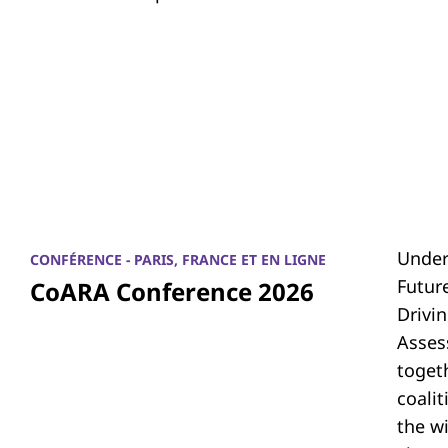
Under
CONFÉRENCE - PARIS, FRANCE ET EN LIGNE
Futur
CoARA Conference 2026
Drivi
Asses
toget
coali
the w