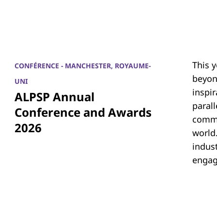
This 
CONFÉRENCE - MANCHESTER, ROYAUME-
beyon
UNI
inspi
ALPSP Annual
parall
Conference and Awards
commu
2026
world.
indus
engag