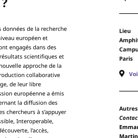
 ?
s données de la recherche
Lieu
niveau européen et
Amphi
sont engagés dans des
Campus
ésultats scientifiques et
Paris
nouvelle approche de la
Voi
roduction collaborative
ge, de leur libre
ission européenne a émis
nant la diffusion des
Autres
 les chercheurs à s’appuyer
Contac
ssible, Interoperable,
Emmanu
écouverte, l’accès,
Martin