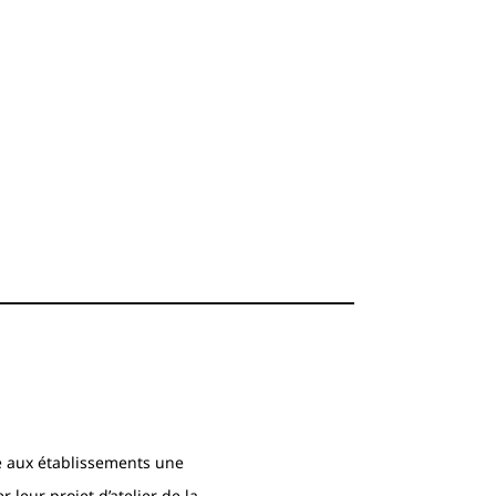
 aux établissements une
 leur projet d’atelier de la