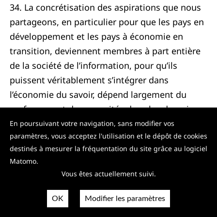
34. La concrétisation des aspirations que nous
partageons, en particulier pour que les pays en
développement et les pays à économie en
transition, deviennent membres à part entière
de la société de l’information, pour qu’ils
puissent véritablement s’intégrer dans
l’économie du savoir, dépend largement du
renforcement des capacités dans les domaines
de l’éducation, de la technologie, du savoir-faire
En poursuivant votre navigation, sans modifier vos
paramètres, vous acceptez l'utilisation et le dépôt de cookies
et de l’accès à l’information, lesquels
destinés à mesurer la fréquentation du site grâce au logiciel
constituent des facteurs majeurs de
Matomo.
développement et de compétitivité.
Vous êtes actuellement suivi.
5) Etablir la confiance et la sécurité dans
OK
Modifier les paramètres
l’utilisation des TIC